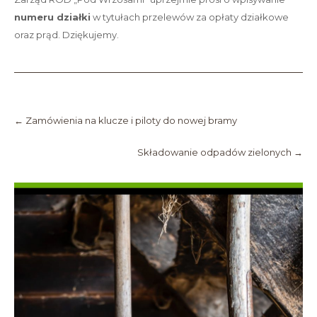
numeru działki
w tytułach przelewów za opłaty działkowe
oraz prąd. Dziękujemy.
Post
navigation
←
Zamówienia na klucze i piloty do nowej bramy
Składowanie odpadów zielonych
→