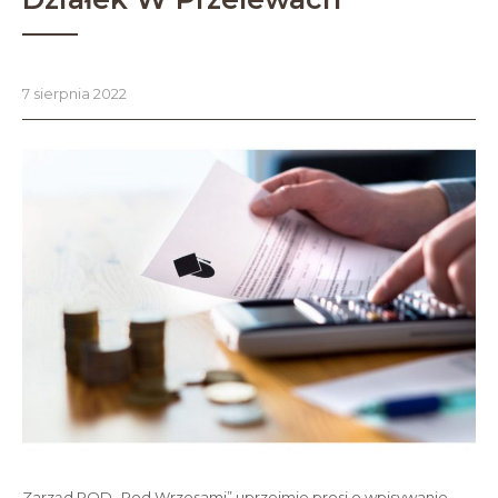
7 sierpnia 2022
Zarząd ROD „Pod Wrzosami” uprzejmie prosi o wpisywanie