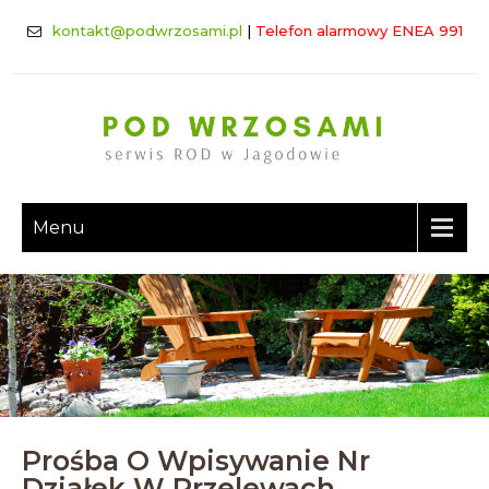
kontakt@podwrzosami.pl
|
Telefon alarmowy ENEA 991
Menu
Prośba O Wpisywanie Nr
Działek W Przelewach