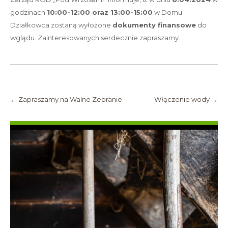
godzinach
10:00-12:00 oraz 13:00-15:00
w Domu
Działkowca zostaną wyłożone
dokumenty finansowe
do
wglądu. Zainteresowanych serdecznie zapraszamy.
Post
navigation
←
Zapraszamy na Walne Zebranie
Włączenie wody
→