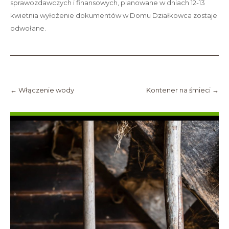
sprawozdawczych i finansowych, planowane w dniach 12-13
kwietnia wyłożenie dokumentów w Domu Działkowca zostaje
odwołane.
Post
navigation
←
Włączenie wody
Kontener na śmieci
→