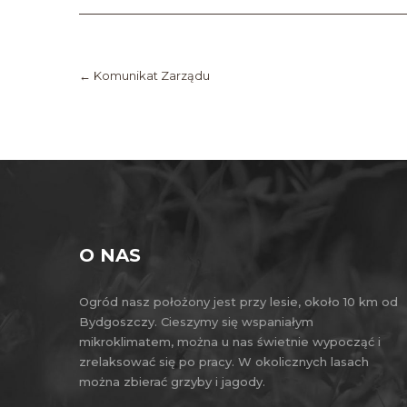
Post
navigation
←
Komunikat Zarządu
O NAS
Ogród nasz położony jest przy lesie, około 10 km od
Bydgoszczy. Cieszymy się wspaniałym
mikroklimatem, można u nas świetnie wypocząć i
zrelaksować się po pracy. W okolicznych lasach
można zbierać grzyby i jagody.