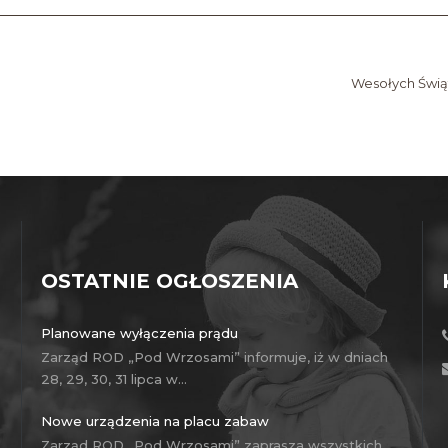
Wesołych Świ
OSTATNIE OGŁOSZENIA
Planowane wyłączenia prądu
Zarząd ROD „Pod Wrzosami” informuje, iż w dniach
28, 29, 30, 31 lipca w…
Nowe urządzenia na placu zabaw
Zarząd ROD „Pod Wrzosami” zaprasza wszystkich