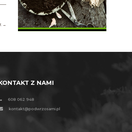
ąt
→
KONTAKT Z NAMI
608 062 948
kontakt@podwrzosami.pl