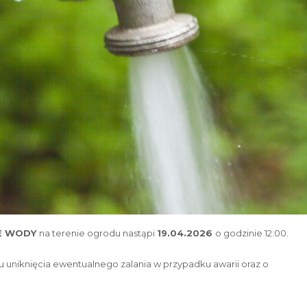
E WODY
na terenie ogrodu nastąpi
19.04.2026
o godzinie 12:00.
 uniknięcia ewentualnego zalania w przypadku awarii oraz o