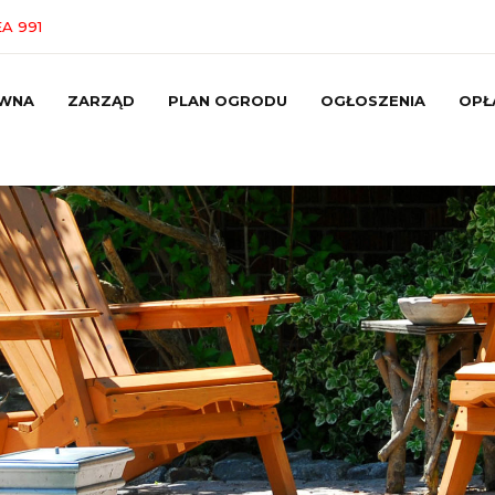
A 991
WNA
ZARZĄD
PLAN OGRODU
OGŁOSZENIA
OPŁ