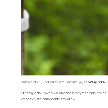
Zarząd ROD „Pod Wrzosami” informuje, że
WŁĄCZENI
Prosimy działkowców o obecność w tym terminie w celu
wcześniejsze zakręcenie zaworów.